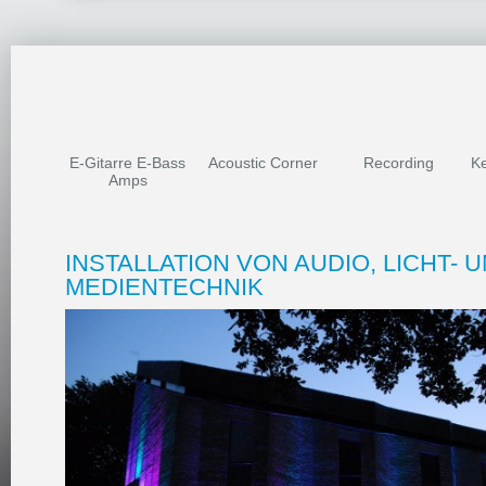
DANKESCHÖN
E-Gitarre E-Bass
Acoustic Corner
Recording
Ke
Amps
INSTALLATION VON AUDIO, LICHT- 
MEDIENTECHNIK