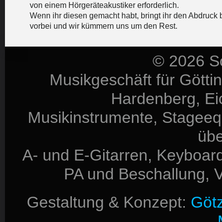
von einem Hörgeräteakustiker erforderlich.
Wenn ihr diesen gemacht habt, bringt ihr den Abdruck 
vorbei und wir kümmern uns um den Rest.
© 2026 S
Musikgeschäft für Götti
Hardenberg, Eic
Musikinstrumente, Stageequ
üb
A- und E-Gitarren, Keyboard
PA und Beschallung, V
Gestaltung & Konzept:
Götz