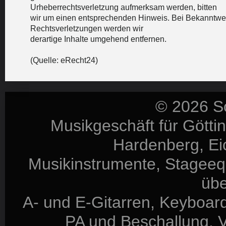
Urheberrechtsverletzung aufmerksam werden, bitten
wir um einen entsprechenden Hinweis. Bei Bekanntwe
Rechtsverletzungen werden wir
derartige Inhalte umgehend entfernen.
(Quelle: eRecht24)
© 2026 S
Musikgeschäft für Götti
Hardenberg, Eic
Musikinstrumente, Stageequ
üb
A- und E-Gitarren, Keyboard
PA und Beschallung, V