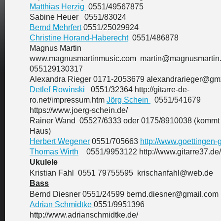
Matthias Herzig
0551/49567875
Sabine Heuer 0551/83024
Bernd Mehrfert
0551/25029924
Christine Horand-Haberecht
0551/486878
Magnus Martin
www.magnusmartinmusic.com martin@magnusmartin
055129130317
Alexandra Rieger 0171-2053679 alexandrarieger@gm
Detlef Rowinski
0551/32364 http://gitarre-de-
ro.net/impressum.htm
Jörg Schein
0551/541679
https://www.joerg-schein.de/
Rainer Wand 05527/6333 oder 0175/8910038 (kommt 
Haus)
Herbert Wegener
0551/705663
http://www.goettingen-g
Thomas Wirth
0551/9953122 http://www.gitarre37.de/
Ukulele
Kristian Fahl 0551 79755595 krischanfahl@web.de
Bass
Bernd Diesner 0551/24599 bernd.diesner@gmail.com
Adrian Schmidtke
0551/9951396
http://www.adrianschmidtke.de/