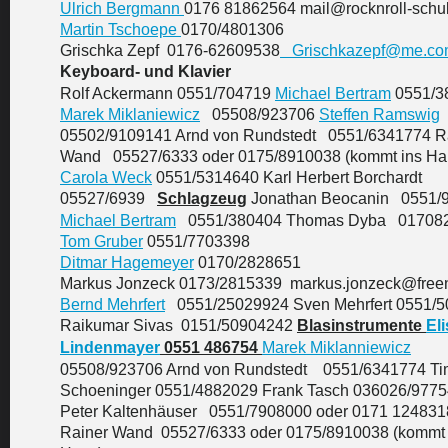
Ulrich Bergmann
0176 81862564 mail@rocknroll-schu
Martin Tschoepe
0170/4801306
Grischka Zepf 0176-62609538
Grischkazepf@me.co
Keyboard- und Klavier
Rolf Ackermann 0551/704719
Michael Bertram
0551/3
Marek Miklaniewicz
05508/923706
Steffen Ramswig
05502/9109141 Arnd von Rundstedt 0551/6341774 R
Wand 05527/6333 oder 0175/8910038 (kommt ins Ha
Carola Weck
0551/5314640 Karl Herbert Borchardt
05527/6939
Schlagzeug
Jonathan Beocanin 0551/
Michael Bertram
0551/380404 Thomas Dyba 01708
Tom Gruber
0551/7703398
Ditmar Hagemeyer
0170/2828651
Markus Jonzeck 0173/2815339 markus.jonzeck@freen
Bernd Mehrfert
0551/25029924 Sven Mehrfert 0551/
Raikumar Sivas 0151/50904242
Blasinstrumente
El
Lindenmayer
0551 486754
Marek Miklanniewicz
05508/923706 Arnd von Rundstedt 0551/6341774 T
Schoeninger 0551/4882029 Frank Tasch 036026/9775
Peter Kaltenhäuser 0551/7908000 oder 0171 124831
Rainer Wand 05527/6333 oder 0175/8910038 (kommt 