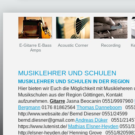
DANKESCHÖN
E-Gitarre E-Bass
Acoustic Corner
Recording
Ke
Amps
MUSIKLEHRER UND SCHULEN
MUSIKLEHRER UND SCHULEN IN DER REGION
Hier bieten wir Euch die Möglichkeit mit Musikleheren
Musikschulen aus der Region Göttingen, Kontakt
aufzunehmen.
Gitarre
Jasna Beocanin 0551/9997960
Bergmann
0176 81862564
Thomas Danneboom
0551
http://www.websaite.de/ Bernd Diesner 0551/24599
bernd.diesner@gmail.com
Andreas Düker
0551/2145
https://www.lutenist.de/
Mathias Elsner-Heyden
0551/3
http://elsner-heyden.de/ Henning Grove 0551/820598