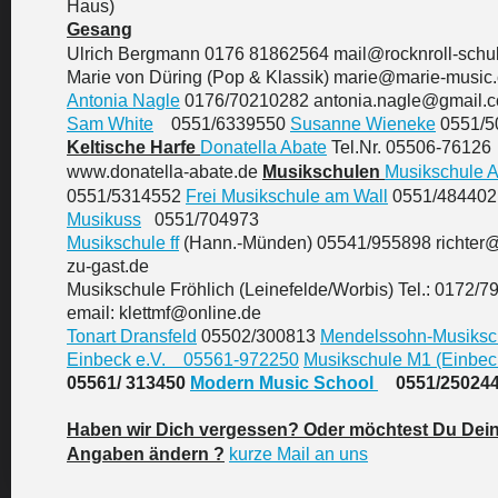
Haus)
Gesang
Ulrich Bergmann 0176 81862564 mail@rocknroll-schu
Marie von Düring (Pop & Klassik) marie@marie-music
Antonia Nagle
0176/70210282 antonia.nagle@gmail.
Sam White
0551/6339550
Susanne Wieneke
0551/5
Keltische Harfe
Donatella Abate
Tel.Nr. 05506-76126
www.donatella-abate.de
Musikschulen
Musikschule A
0551/5314552
Frei Musikschule am Wall
0551/484402
Musikuss
0551/704973
Musikschule ff
(Hann.-Münden) 05541/955898 richter@
zu-gast.de
Musikschule Fröhlich (Leinefelde/Worbis) Tel.: 0172/
email: klettmf@online.de
Tonart Dransfeld
05502/300813
Mendelssohn-Musiksc
Einbeck e.V. 05561-972250
Musikschule M1 (Einbe
05561/ 313450
Modern Music School
0551/25024
Haben wir Dich vergessen? Oder möchtest Du Dei
Angaben ändern ?
kurze Mail an uns